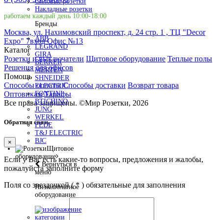
Силовые розетки
Накладные розетки
работаем каждый день 10:00-18:00
Бренды
Москва, ул. Нахимовский проспект, д. 24 стр. 1 , ТЦ "Decor
ABB
Expo" 7вход Офис №13
LEGRAND
Каталог
GIRA
Розетки и выключатели
Щитовое оборудование
Теплые полы
BERKER
Решения для офисов
MERTEN
Помощь
SHNEIDER
Способы оплаты
Способы доставки
Возврат товара
ELECTRIC
Оптовикам
Тарифы
FONTINI
BTICHINO
Все права защищены.
©
Мир Розетки,
2026
JUNG
WERKEL
Обратная связь
FEDE
T&J ELECTRIC
BJC
×
Щитовое
оборудование
Если у Вас есть какие-то вопросы, предложения и жалобы,
Вернуться в
пожалуйста заполните форму
меню
Поля со звездочкой (
*
) обязательные для заполнения
Низковольтное
оборудование