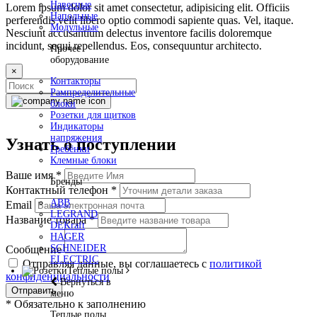
Навесные
Lorem ipsum dolor sit amet consectetur, adipisicing elit. Officiis
Напольные
perferendis velit libero optio commodi sapiente quas. Vel, itaque.
Модульные
Nesciunt accusantium delectus inventore facilis doloremque
incidunt, sequi repellendus. Eos, consequuntur architecto.
Прочее
оборудование
×
Контакторы
Рампределительные
блоки
Розетки для щитков
Индикаторы
напряжения
Узнать о поступлении
Гребёнки
Клемные блоки
Ваше имя
*
Бренды
Контактный телефон
*
ABB
Email
LEGRAND
Название товара
*
DEKraft
HAGER
SCHNEIDER
Сообщение
ELECTRIC
Отправляя данные, вы соглашаетесь с
политикой
Теплые полы
конфиденциальности
Вернуться в
Отправить
меню
*
Обязательно к заполнению
Теплые полы