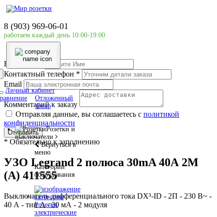
Главная страница
Силовое оборудование
8 (903) 969-06-01
LEGRAND
работаем каждый день 10:00-19:00
УЗО Legrand 2 полюса 30mA 40А 2М (А) 411555
Ваше имя
*
Контактный телефон
*
Email
Личный кабинет
равнение
Отложенный
Комментарий к заказу
товар
Отправляя данные, вы соглашаетесь с
политикой
конфиденциальности
Розетки и
Отправить
выключатели
*
Обязательно к заполнению
Вернуться в
меню
УЗО Legrand 2 полюса 30mA 40А 2М
Категории
(А) 411555
оборудования
Выключатель дифференциального тока DX³-ID - 2П - 230 В~ -
40 А - тип A - 30 мА - 2 модуля
Розетки
электрические