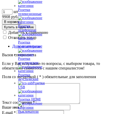
Розетки
шт
телевизионные
9908
руб.
В корзину
Розетки
Купить в один клик
телефонные
Добавить к сравнению
Отложить товар
Розетки
Дополнительные
компьютерные
Вызов специалиста
Розетки
акустические
Если у Вас есть какие-то вопросы, с выбором товара, то
обязательно свяжитесь с нашим специалистом!
Розетки
Поля со звездочкой (
*
) обязательные для заполнения
акустические
Розетки
USB
Розетки HDMI
Текст сообщения
*
Ваше имя
*
Выключатели
E-mail
*