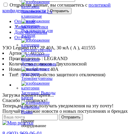
Отправляя данные, вы соглашаетесь с
политикой
конфиденциальности
Отправить
Выключатели 2-х
клавишные
Описание
Характеристики
Выключатели для
Доп. материалы
жалюзи
Отзывы
УЗО Legrand DX³ 2P 40А, 30 мА ( A ), 411555
Светорегуляторы
Артикул : 411555
Производитель : LEGRAND
Количество полюсов : Двухполюсной
Датчики движения
Номинальный ток : 40A
Тип: : Узо (устройство защитного отключения)
Терморегуляторы
Заглушки/ Выводы
Загрузка комментариев...
кабеля
Спасибо за подписку!
Теперь вы будете получать уведомления на эту почту!
Получайте свежие новости о новых поступлениях и брендах
Рамки
Отправить
Прочее
оборудование
8 (903) 969-06-01