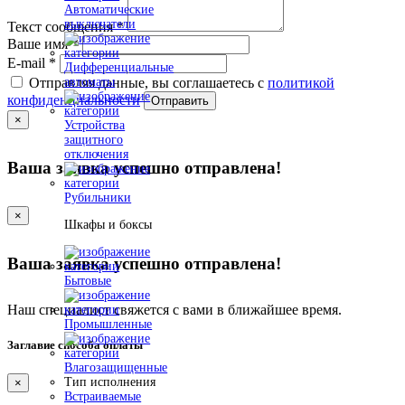
Автоматические
выключатели
Текст сообщения
*
Ваше имя
*
E-mail
*
Дифференциальные
автоматы
Отправляя данные, вы соглашаетесь с
политикой
конфиденциальности
Отправить
×
Устройства
защитного
отключения
Ваша заявка успешно отправлена!
Рубильники
×
Шкафы и боксы
Ваша заявка успешно отправлена!
Бытовые
Наш специалист свяжется с вами в ближайшее время.
Промышленные
Заглавие способа оплаты
Влагозащищенные
Тип исполнения
×
Встраиваемые