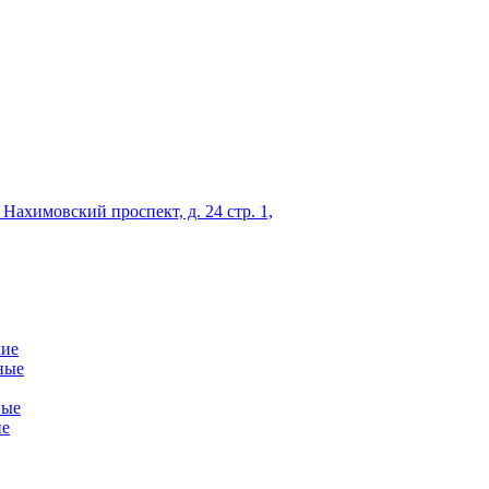
 Нахимовский проспект, д. 24 стр. 1,
кие
ные
ные
ие