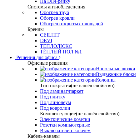
На DIN-рейку
Системы антиобледенения
Обогрев труб
Обогрев кровли
Обогрев открытых площадей
Бренды
CEILHIT
DEVI
ТЕПЛОЛЮКС
ТЁПЛЫЙ ПОЛ №1
Решения для офиса
Офисные решения
Напольные лючки
Выдвежные блоки
Колонны
Тип покрытия(не нашёл свойство)
Под ламинат/паркет
Под плитку
Под линолеум
Под ковролин
Комплектующие(не нашёл свойство)
Электрические розетки
Розетки компьютерные
Выключатели с ключем
Кабель-каналы