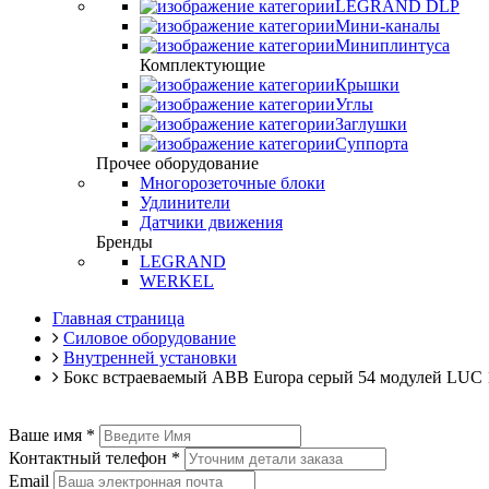
LEGRAND DLP
Мини-каналы
Миниплинтуса
Комплектующие
Крышки
Углы
Заглушки
Суппорта
Прочее оборудование
Многорозеточные блоки
Удлинители
Датчики движения
Бренды
LEGRAND
WERKEL
Главная страница
Силовое оборудование
Внутренней установки
Бокс встраеваемый ABB Europa серый 54 модулей LUC 
Ваше имя
*
Контактный телефон
*
Email