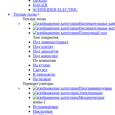
DEKraft
HAGER
SCHNEIDER ELECTRIC
Теплые полы
Теплые полы
Нагревательные каб
Нагревательные ма
Пленочный пол
Тип покрытия
Под ламинат/паркет
Под плитку
Под линолеум
Под ковролин
По комнатам
На кухню
Санузел
В прихожую
На балкон
Терморегуляторы
Программируемые
Электронные
Механические
termo-1
Встраиваемые
Накладные