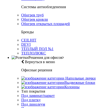
Системы антиобледенения
Обогрев труб
Обогрев кровли
Обогрев открытых площадей
Бренды
CEILHIT
DEVI
ТЁПЛЫЙ ПОЛ №1
ТЕПЛОЛЮКС
Решения для офисов
Вернуться в меню
Офисные решения
Напольные лючки
Выдвежные блоки
Колонны
Тип покрытия
Под ламинат/паркет
Под плитку
Под линолеум