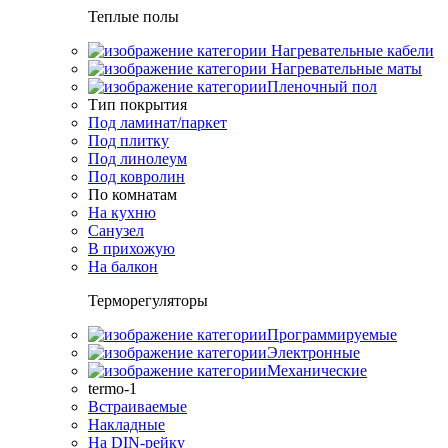
Теплые полы
Нагревательные кабели
Нагревательные маты
Пленочный пол
Тип покрытия
Под ламинат/паркет
Под плитку
Под линолеум
Под ковролин
По комнатам
На кухню
Санузел
В прихожую
На балкон
Терморегуляторы
Программируемые
Электронные
Механические
termo-1
Встраиваемые
Накладные
На DIN-рейку