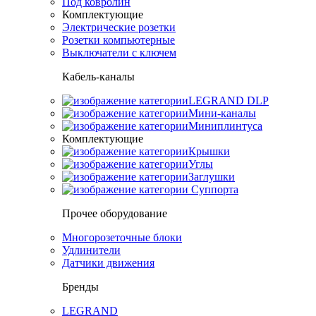
Под ковролин
Комплектующие
Электрические розетки
Розетки компьютерные
Выключатели с ключем
Кабель-каналы
LEGRAND DLP
Мини-каналы
Миниплинтуса
Комплектующие
Крышки
Углы
Заглушки
Суппорта
Прочее оборудование
Многорозеточные блоки
Удлинители
Датчики движения
Бренды
LEGRAND