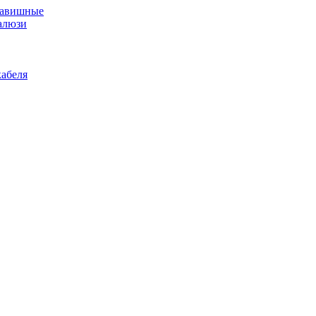
лавишные
алюзи
абеля