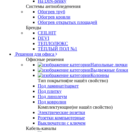
На DIN-рейку
Системы антиобледенения
Обогрев труб
Обогрев кровли
Обогрев открытых площадей
Бренды
CEILHIT
DEVI
ТЕПЛОЛЮКС
ТЁПЛЫЙ ПОЛ №1
Решения для офиса
Офисные решения
Напольные лючки
Выдвежные блоки
Колонны
Тип покрытия(не нашёл свойство)
Под ламинат/паркет
Под плитку
Под линолеум
Под ковролин
Комплектующие(не нашёл свойство)
Электрические розетки
Розетки компьютерные
Выключатели с ключем
Кабель-каналы