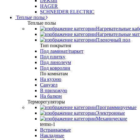
DEKraft
HAGER
SCHNEIDER ELECTRIC
Теплые полы
Теплые полы
Нагревательные каб
Нагревательные ма
Пленочный пол
Тип покрытия
Под ламинат/паркет
Под плитку
Под линолеум
Под ковролин
По комнатам
На кухню
Санузел
В прихожую
На балкон
Терморегуляторы
Программируемые
Электронные
Механические
termo-1
Встраиваемые
Накладные