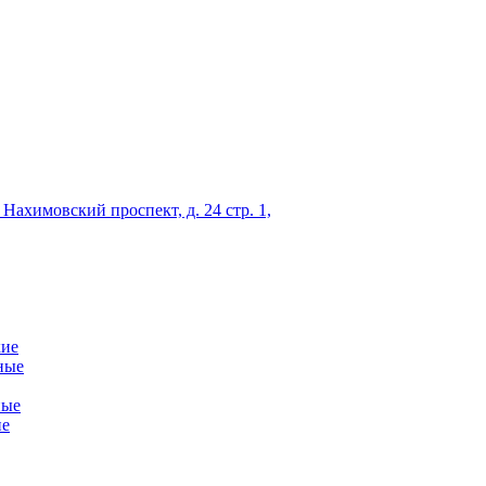
 Нахимовский проспект, д. 24 стр. 1,
кие
ные
ные
ие