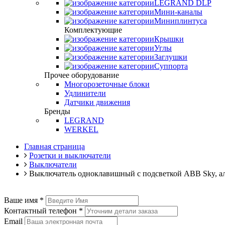
LEGRAND DLP
Мини-каналы
Миниплинтуса
Комплектующие
Крышки
Углы
Заглушки
Суппорта
Прочее оборудование
Многорозеточные блоки
Удлинители
Датчики движения
Бренды
LEGRAND
WERKEL
Главная страница
Розетки и выключатели
Выключатели
Выключатель одноклавишный с подсветкой ABB Sky, а
Ваше имя
*
Контактный телефон
*
Email