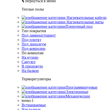
Вернуться в меню
Теплые полы
Нагревательные кабели
Нагревательные маты
Пленочный пол
Тип покрытия
Под ламинат/паркет
Под плитку
Под линолеум
Под ковролин
По комнатам
На кухню
Санузел
В прихожую
На балкон
Терморегуляторы
Программируемые
Электронные
Механические
termo-1
Встраиваемые
Накладные