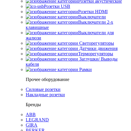
Розетки акустические
Розетки USB
Розетки HDMI
Выключатели
Выключатели 2-х
клавишные
Выключатели для
жалюзи
Светорегуляторы
Датчики движения
Терморегуляторы
Заглушки/ Выводы
кабеля
Рамки
Прочее оборудование
Силовые розетки
Накладные розетки
Бренды
ABB
LEGRAND
GIRA
BERKER