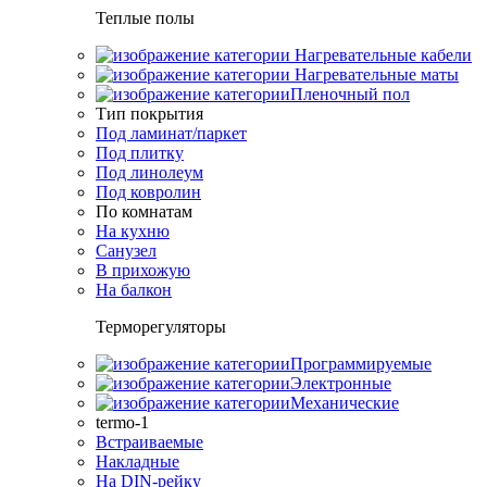
Теплые полы
Нагревательные кабели
Нагревательные маты
Пленочный пол
Тип покрытия
Под ламинат/паркет
Под плитку
Под линолеум
Под ковролин
По комнатам
На кухню
Санузел
В прихожую
На балкон
Терморегуляторы
Программируемые
Электронные
Механические
termo-1
Встраиваемые
Накладные
На DIN-рейку