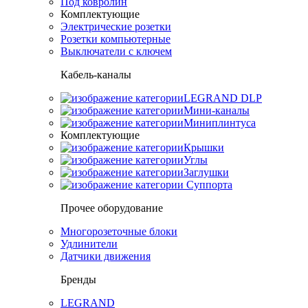
Под ковролин
Комплектующие
Электрические розетки
Розетки компьютерные
Выключатели с ключем
Кабель-каналы
LEGRAND DLP
Мини-каналы
Миниплинтуса
Комплектующие
Крышки
Углы
Заглушки
Суппорта
Прочее оборудование
Многорозеточные блоки
Удлинители
Датчики движения
Бренды
LEGRAND