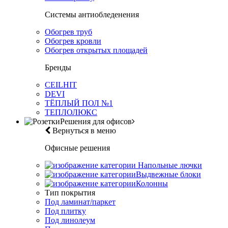
Системы антиобледенения
Обогрев труб
Обогрев кровли
Обогрев открытых площадей
Бренды
CEILHIT
DEVI
ТЁПЛЫЙ ПОЛ №1
ТЕПЛОЛЮКС
Решения для офисов
Вернуться в меню
Офисные решения
Напольные лючки
Выдвежные блоки
Колонны
Тип покрытия
Под ламинат/паркет
Под плитку
Под линолеум