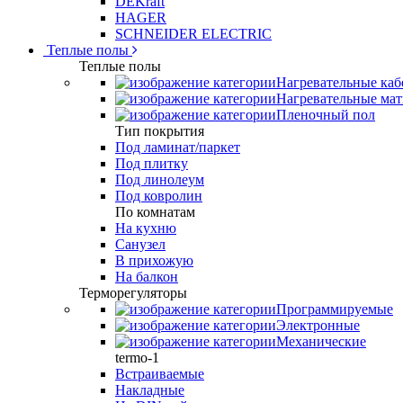
DEKraft
HAGER
SCHNEIDER ELECTRIC
Теплые полы
Теплые полы
Нагревательные каб
Нагревательные ма
Пленочный пол
Тип покрытия
Под ламинат/паркет
Под плитку
Под линолеум
Под ковролин
По комнатам
На кухню
Санузел
В прихожую
На балкон
Терморегуляторы
Программируемые
Электронные
Механические
termo-1
Встраиваемые
Накладные