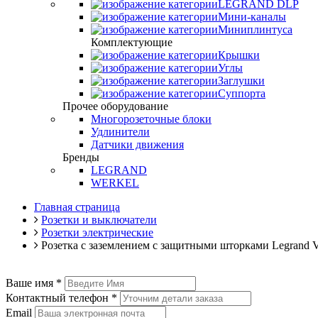
LEGRAND DLP
Мини-каналы
Миниплинтуса
Комплектующие
Крышки
Углы
Заглушки
Суппорта
Прочее оборудование
Многорозеточные блоки
Удлинители
Датчики движения
Бренды
LEGRAND
WERKEL
Главная страница
Розетки и выключатели
Розетки электрические
Розетка с заземлением с защитными шторками Legrand V
Ваше имя
*
Контактный телефон
*
Email