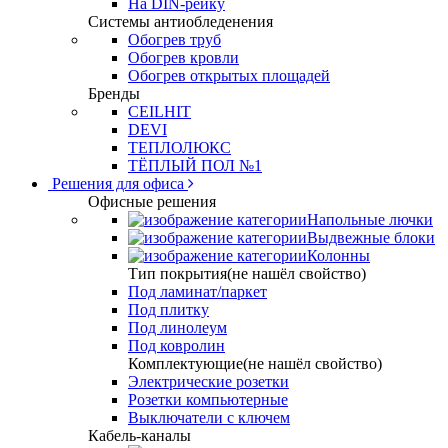
На DIN-рейку
Системы антиобледенения
Обогрев труб
Обогрев кровли
Обогрев открытых площадей
Бренды
CEILHIT
DEVI
ТЕПЛОЛЮКС
ТЁПЛЫЙ ПОЛ №1
Решения для офиса
Офисные решения
Напольные лючки
Выдвежные блоки
Колонны
Тип покрытия(не нашёл свойство)
Под ламинат/паркет
Под плитку
Под линолеум
Под ковролин
Комплектующие(не нашёл свойство)
Электрические розетки
Розетки компьютерные
Выключатели с ключем
Кабель-каналы