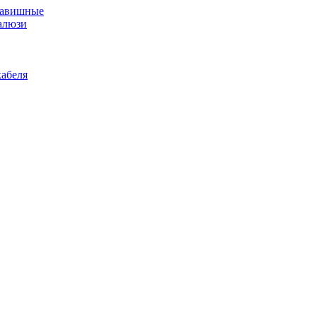
лавишные
алюзи
абеля