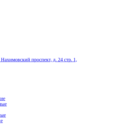
 Нахимовский проспект, д. 24 стр. 1,
кие
ные
ные
ие